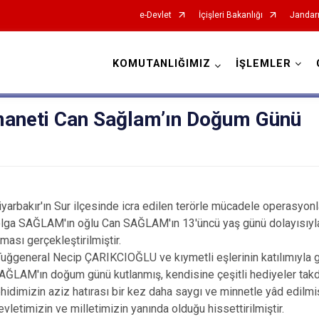
e-Devlet
İçişleri Bakanlığı
Jandar
KOMUTANLIĞIMIZ
İŞLEMLER
İl Jandarma Komutanlıkları
maneti Can Sağlam’ın Doğum Günü
arbakır'ın Sur ilçesinde icra edilen terörle mücadele operasyonla
ga SAĞLAM'ın oğlu Can SAĞLAM'ın 13'üncü yaş günü dolayısıyl
ası gerçekleştirilmiştir.
ğgeneral Necip ÇARIKCIOĞLU ve kıymetli eşlerinin katılımıyla ger
ĞLAM'ın doğum günü kutlanmış, kendisine çeşitli hediyeler takdi
dimizin aziz hatırası bir kez daha saygı ve minnetle yâd edilmiş,
letimizin ve milletimizin yanında olduğu hissettirilmiştir.