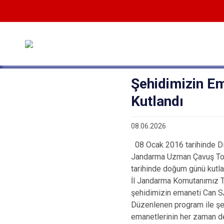
Şehidimizin E
Kutlandı
08.06.2026
08 Ocak 2016 tarihinde Diy
Jandarma Uzman Çavuş Tol
tarihinde doğum günü kutlam
İl Jandarma Komutanımız Tu
şehidimizin emaneti Can SA
Düzenlenen program ile şehi
emanetlerinin her zaman dev