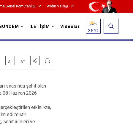
ma Genel Komutanlığı
Aydın Valiliği
GÜNDEM
İLETİŞİM
Videolar
35
°C
rı sırasında şehit olan
a 08 Haziran 2026
çekleştirilen etkinlikte,
m edilmiştir.
 şehit aileleri ve