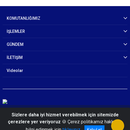
KOMUTANLIĞIMIZ
İŞLEMLER
GÜNDEM
İLETİŞİM
Videolar
© 2026 Aydın İl Jandarma Komutanlığı
Sizlere daha iyi hizmet verebilmek için sitemizde
çerezlere yer veriyoruz
🍪 Çerez politikamız hakkında
bilgi edinmek için
tıklayınız
Kabul et