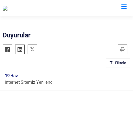
İl Jandarma Komutanlıkları
Duyurular
Filtrele
19
Haz
İnternet Sitemiz Yenilendi