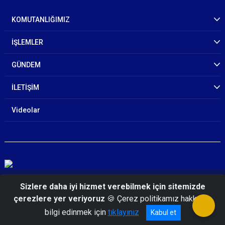
KOMUTANLIĞIMIZ
İŞLEMLER
GÜNDEM
İLETİŞİM
Videolar
© 2026 Aydın İl Jandarma Komutanlığı
Sizlere daha iyi hizmet verebilmek için sitemizde
çerezlere yer veriyoruz
🍪 Çerez politikamız hakkında
bilgi edinmek için
tıklayınız
Kabul et